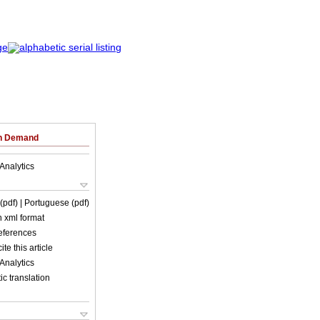
on Demand
Analytics
 (pdf)
| Portuguese (pdf)
in xml format
references
ite this article
Analytics
c translation