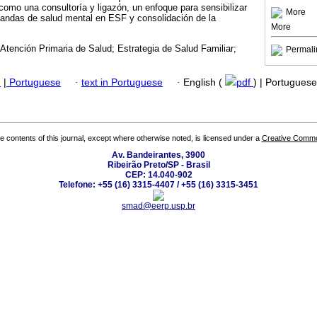
omo una consultoría y ligazón, un enfoque para sensibilizar
More
mandas de salud mental en ESF y consolidación de la
More
Atención Primaria de Salud; Estrategia de Salud Familiar;
Permali
h
|
Portuguese
·
text in Portuguese
·
English (
pdf
) | Portugues
the contents of this journal, except where otherwise noted, is licensed under a
Creative Common
Av. Bandeirantes, 3900
Ribeirão Preto/SP - Brasil
CEP: 14.040-902
Telefone: +55 (16) 3315-4407 / +55 (16) 3315-3451
smad@eerp.usp.br