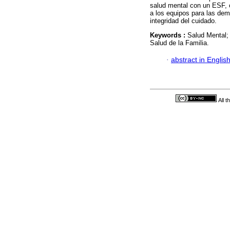
salud mental con un ESF, c
a los equipos para las de
integridad del cuidado.
Keywords :
Salud Mental; 
Salud de la Familia.
·
abstract in Englis
All 