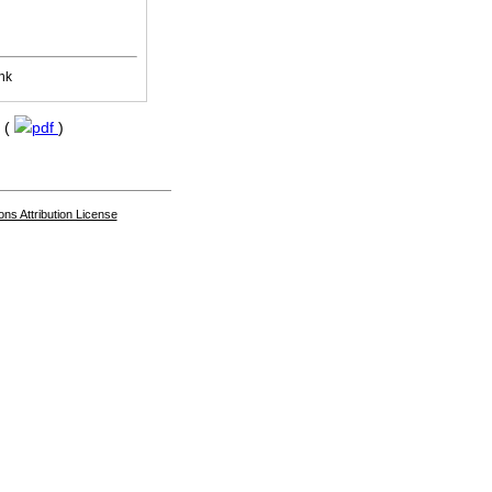
nk
e (
pdf
)
s Attribution License