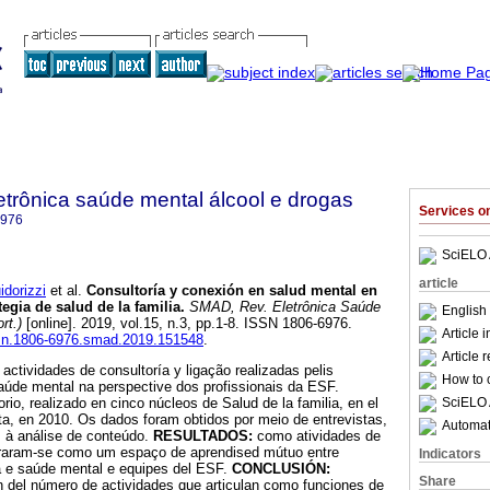
trônica saúde mental álcool e drogas
Services 
6976
SciELO 
article
dorizzi
et al.
Consultoría y conexión en salud mental en
tegia de salud de la familia
.
SMAD, Rev. Eletrônica Saúde
English
rt.)
[online]. 2019, vol.15, n.3, pp.1-8. ISSN 1806-6976.
Article 
issn.1806-6976.smad.2019.151548
.
Article 
actividades de consultoría y ligação realizadas pelis
How to c
aúde mental na perspective dos profissionais da ESF.
SciELO 
rio, realizado en cinco núcleos de Salud de la familia, en el
ista, en 2010. Os dados foram obtidos por meio de entrevistas,
Automati
 à análise de conteúdo.
RESULTADOS:
como atividades de
traram-se como um espaço de aprendised mútuo entre
Indicators
ia e saúde mental e equipes del ESF.
CONCLUSIÓN:
Share
 del número de actividades que articulan como funciones de