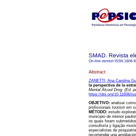
SMAD. Revista ele
On-line version
ISSN
1806-
Abstract
ZANETTI, Ana Carolina Gui
la perspectiva de la estra
Mental Álcool Drog. (Ed. po
https://doi.org/10.11606/
OBJETIVO:
analisar como 
profissionais tourism em s
MÉTODO:
estudo explorato
municipio de interior paul
os quais foram submetidos
consultoría y ligação mos
especialistas de psiquiatr
recomendar una ampliación