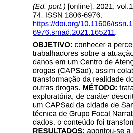
(Ed. port.)
[online]. 2021, vol.1
74. ISSN 1806-6976.
https://doi.org/10.11606/issn.
6976.smad.2021.165211
.
OBJETIVO:
conhecer a perce
trabalhadores sobre a atuação
danos em um Centro de Atençã
drogas (CAPSad), assim cola
transformação da realidade do
outras drogas.
MÉTODO:
trat
exploratória, de caráter descri
um CAPSad da cidade de Sant
técnica de Grupo Focal Narrat
dados, o conteúdo foi transfo
RESULTADOS:
apontou-se a 