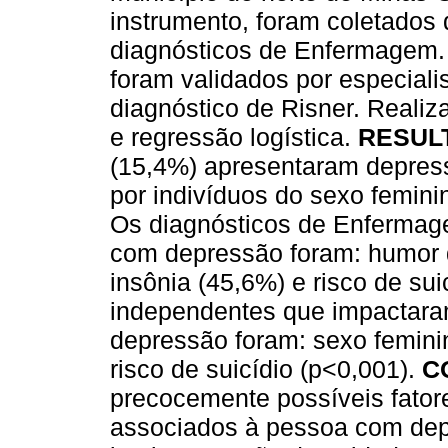
instrumento, foram coletados 
diagnósticos de Enfermagem.
foram validados por especiali
diagnóstico de Risner. Realiza
e regressão logística.
RESUL
(15,4%) apresentaram depress
por indivíduos do sexo femini
Os diagnósticos de Enfermagem
com depressão foram: humor d
insônia (45,6%) e risco de sui
independentes que impactaram,
depressão foram: sexo feminin
risco de suicídio (p<0,001).
C
precocemente possíveis fato
associados à pessoa com depr