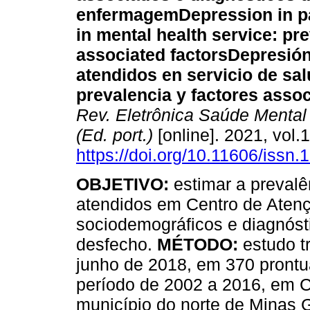
enfermagem
Depression in p
in mental health service
:
pre
associated factors
Depresión
atendidos en servicio de sa
prevalencia y factores asso
Rev. Eletrônica Saúde Mental
(Ed. port.)
[online]. 2021, vol
https://doi.org/10.11606/iss
OBJETIVO:
estimar a preval
atendidos em Centro de Atençã
sociodemográficos e diagnós
desfecho.
MÉTODO:
estudo tr
junho de 2018, em 370 prontu
período de 2002 a 2016, em C
município do norte de Minas G