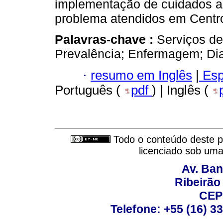
implementação de cuidados a
problema atendidos em Centro
Palavras-chave :
Serviços d
Prevalência; Enfermagem; Di
·
resumo em Inglês
|
Esp
Português (
pdf
) | Inglês (
Todo o conteúdo deste pe
licenciado sob um
Av. Ban
Ribeirão 
CEP
Telefone: +55 (16) 3