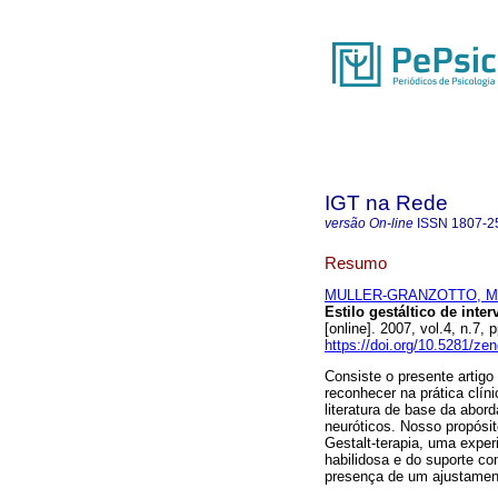
IGT na Rede
versão On-line
ISSN
1807-2
Resumo
MULLER-GRANZOTTO, Ma
Estilo gestáltico de inte
[online]. 2007, vol.4, n.
https://doi.org/10.5281/z
Consiste o presente artigo
reconhecer na prática clíni
literatura de base da abo
neuróticos. Nosso propósit
Gestalt-terapia, uma expe
habilidosa e do suporte 
presença de um ajustament