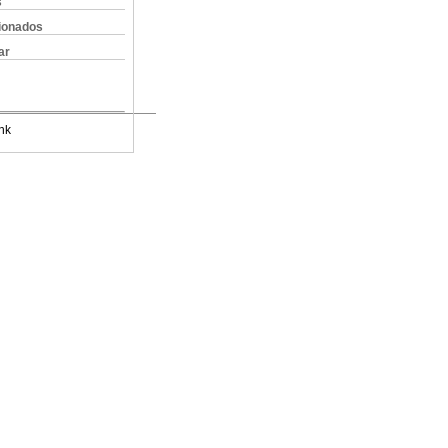
s
cionados
ar
nk