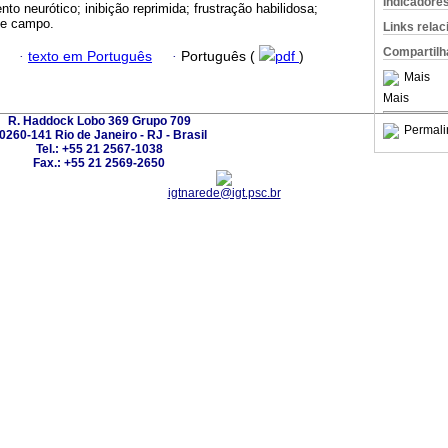
Indicadore
nto neurótico; inibição reprimida; frustração habilidosa;
de campo.
Links rela
Compartilh
·
texto em Português
·
Português (
pdf
)
Mais
Mais
R. Haddock Lobo 369 Grupo 709
Permali
0260-141 Rio de Janeiro - RJ - Brasil
Tel.: +55 21 2567-1038
Fax.: +55 21 2569-2650
igtnarede@igt.psc.br