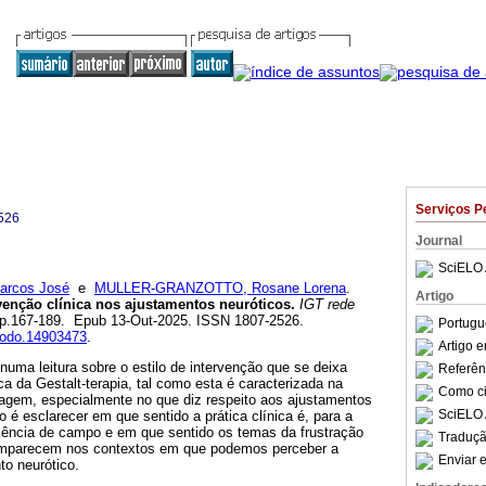
Serviços P
526
Journal
SciELO 
rcos José
e
MULLER-GRANZOTTO, Rosane Lorena
.
Artigo
rvenção clínica nos ajustamentos neuróticos.
IGT rede
7, pp.167-189. Epub 13-Out-2025. ISSN 1807-2526.
Portugu
enodo.14903473
.
Artigo 
 numa leitura sobre o estilo de intervenção que se deixa
Referên
ca da Gestalt-terapia, tal como esta é caracterizada na
Como cit
rdagem, especialmente no que diz respeito aos ajustamentos
SciELO 
o é esclarecer em que sentido a prática clínica é, para a
riência de campo e em que sentido os temas da frustração
Traduçã
comparecem nos contextos em que podemos perceber a
Enviar e
o neurótico.