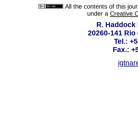
All the contents of this jo
under a
Creative 
R. Haddock 
20260-141 Rio d
Tel.: +
Fax.: +
igtnar