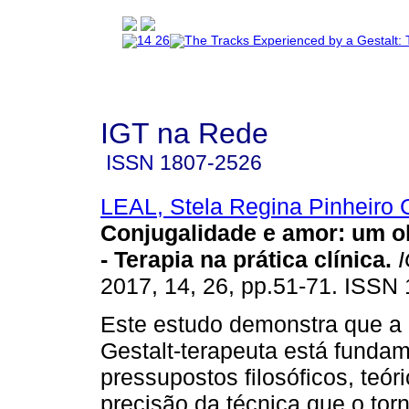
IGT na Rede
ISSN
1807-2526
LEAL, Stela Regina Pinheiro 
Conjugalidade e amor
:
um ol
- Terapia na prática clínica
.
I
2017, 14, 26, pp.51-71. ISSN
Este estudo demonstra que a
Gestalt-terapeuta está funda
pressupostos filosóficos, teóri
precisão da técnica que o to