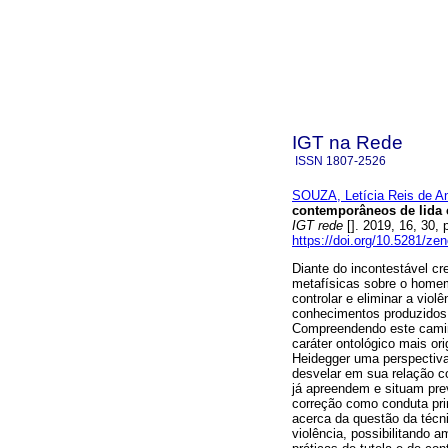
IGT na Rede
ISSN
1807-2526
SOUZA, Letícia Reis de A
contemporâneos de lida c
IGT rede
[]. 2019, 16, 30,
https://doi.org/10.5281/z
Diante do incontestável c
metafísicas sobre o home
controlar e eliminar a viol
conhecimentos produzidos 
Compreendendo este caminh
caráter ontológico mais or
Heidegger uma perspectiva 
desvelar em sua relação c
já apreendem e situam pr
correção como conduta pri
acerca da questão da técn
violência, possibilitando 