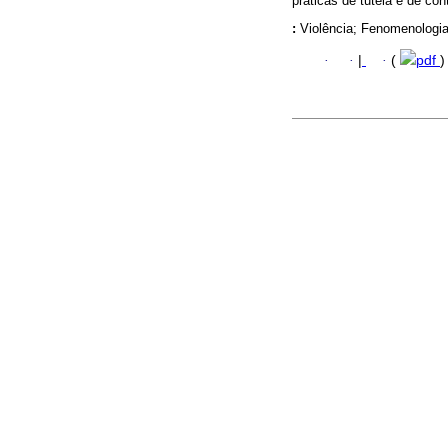
práticas de tutela e de cont
:
Violência; Fenomenologia
·
·
|
·
(
pdf
)