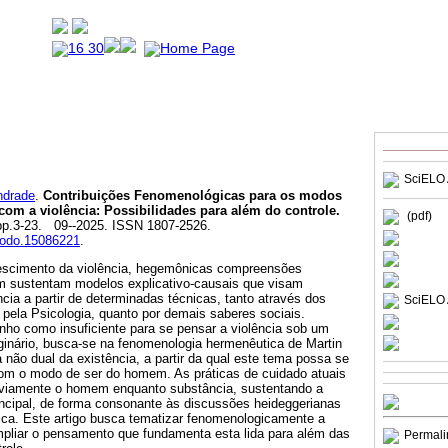
SciELO 
ndrade
.
Contribuições Fenomenológicas para os modos
om a violência: Possibilidades para além do controle.
(pdf)
 pp.3-23. 09--2025. ISSN 1807-2526.
enodo.15086221
.
rescimento da violência, hegemônicas compreensões
m sustentam modelos explicativo-causais que visam
ência a partir de determinadas técnicas, tanto através dos
SciELO 
pela Psicologia, quanto por demais saberes sociais.
o como insuficiente para se pensar a violência sob um
iginário, busca-se na fenomenologia hermenêutica de Martin
não dual da existência, a partir da qual este tema possa se
om o modo de ser do homem. As práticas de cuidado atuais
eviamente o homem enquanto substância, sustentando a
ncipal, de forma consonante às discussões heideggerianas
ica. Este artigo busca tematizar fenomenologicamente a
ampliar o pensamento que fundamenta esta lida para além das
Permali