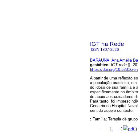
IGT na Rede
ISSN
1807-2526
BARAUNA, Ana Amélia Bar
gestáltico.
IGT rede
[]. 2
https://doi.org/10.5281/z
A partir de uma reflexão 
a população brasileira, em
do idoso de sua família e 
especificamente no âmbito
de apoio aos cuidadores d
Para tanto, foi imprescind
Geriatria do Hospital Nava
sentido àquele contexto.
:
Família; Terapia de grupo;
·
·
|
·
(
pdf
)