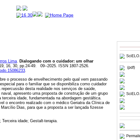
SciELO 
ros Lima
.
Dialogando com o cuidador: um olhar
019, 16, 30, pp.24-49. 09--2025. ISSN 1807-2526.
(pdf)
enodo.15086233
.
sobre o processo de envelhecimento pelo qual vem passando
 especial para o familiar que se disponibiliza como cuidador
a repercussão desta realidade nos serviços de saúde,
 naval, apresento uma proposta de construção de um grupo
SciELO 
a terceira idade, fundamentada na abordagem gestáltica.
ível o encontro realizado com o médico Geriatra da Clínica de
l Marcílio Dias, para que a proposta a ser lançada fizesse
 Terceira idade; Gestalt-terapia.
Permali