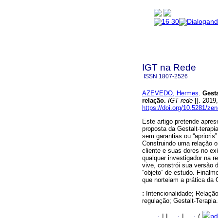
IGT na Rede
ISSN
1807-2526
AZEVEDO, Hermes
.
Gesta
relação.
IGT rede
[]. 2019
https://doi.org/10.5281/z
Este artigo pretende aprese
proposta da Gestalt-terapi
sem garantias ou “aprioris
Construindo uma relação o
cliente e suas dores no exi
qualquer investigador na r
vive, constrói sua versão 
“objeto” de estudo. Finalm
que norteiam a prática da 
:
Intencionalidade; Relação
regulação; Gestalt-Terapia.
·
|
|
·
|
·
(
pd