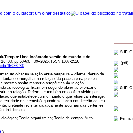
SciELO 
lt-Terapia: Uma incômoda versão de mundo e de
, 16, 30, pp.50-63. 09--2025. ISSN 1807-2526.
(pdf)
enodo.15086236
.
ntar um olhar na relação entre terapeuta – cliente, dentro da
a, tentando mergulhar na relação ‘de pessoa para pessoa’
” e mesmo assim manter a terapêutica da relação.
nde as ideologias ficam em segundo plano ao priorizar o
SciELO 
stir em relação. Refere- se também ao conflito vivido por
elação que estabelece com o mundo o qual observa, interage,
de realidade e se constrói quando se lança em direção ao seu
ente, pretende revisitar didaticamente algumas das vertentes
Gestalt-Terapia.
 dialógica; Teoria organísmica; Teoria de campo; Auto-
Permali
f
)