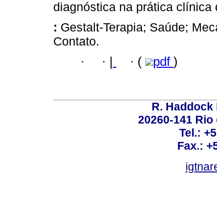
diagnóstica na prática clínica
:
Gestalt-Terapia; Saúde; Me
Contato.
·
·
|
·
(
pdf
)
R. Haddock 
20260-141 Rio d
Tel.: +
Fax.: +
igtnar