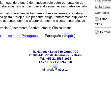
Indicadore
ida, negando o que é demandado pelo outro ou tentando de
tisfazê-las, em ambas, deixando suas necessidades de lado.
Links rela
Compartir
 criativo é entender também sobre awareness, contato e
a gestalt-terapia. No presente artigo, tentaremos explicar de
Otros
s assuntos sem se afastar do foco no ajustamento criativo.
Otros
rapia; Ajustamento Criativo Infantil; Clínica infantil.
Permali
s
·
texto en Portugués
·
Portugués (
pdf
)
R. Haddock Lobo 369 Grupo 709
20260-141 Rio de Janeiro - RJ - Brasil
Tel.: +55 21 2567-1038
Fax.: +55 21 2569-2650
igtnarede@igt.psc.br