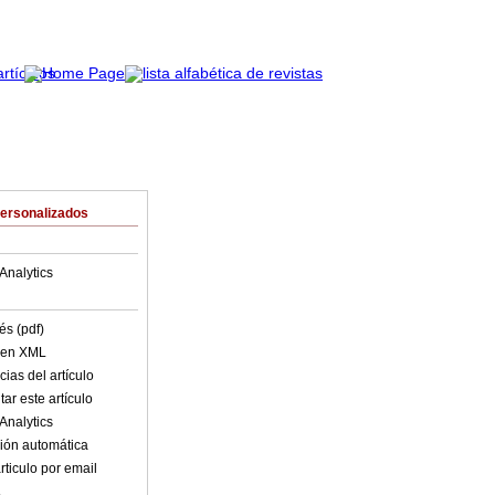
Personalizados
Analytics
és (pdf)
o en XML
ias del artículo
ar este artículo
Analytics
ión automática
rticulo por email