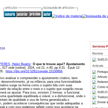
Servicios 
2526
Revista
SciELO 
PERES, Helen Beatriz
.
O que te trouxe aqui?
Ajustamento
Articulo
.
IGT rede
[online]. 2024, vol.21, n.40, pp.4-31. Epub 12-
526.
https://doi.org/10.5281/zenodo.15150856
.
Portugu
Articul
ivo analisar e compreender o ajustamento criativo, bem
 desenvolvimento, já na infância, para uma funcionalidade
Referenc
iativo surge na forma como o sujeito lida com suas
Como cit
partir da relação entre o meio e o sujeito que surgirão novas
SciELO 
verá se ajustar. Para isso, existem 2 formas: a funcional,
ma quantidade equilibrada e viável, e a disfuncional, onde o
Traducc
ontato de qualidade e usa de forma generalizada o
Enviar a
im, podem acontecer consequências que serão adequadas a
onal e com isso podemos refletir como isso acontece na