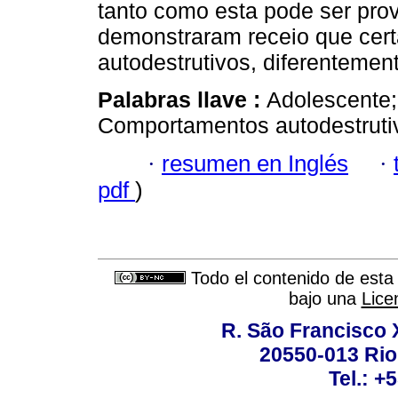
tanto como esta pode ser prov
demonstraram receio que cert
autodestrutivos, diferentemen
Palabras llave :
Adolescente;
Comportamentos autodestruti
·
resumen en Inglés
·
pdf
)
Todo el contenido de esta 
bajo una
Lice
R. São Francisco Xa
20550-013 Rio 
Tel.: +