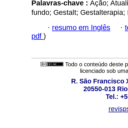
Palavras-chave :
Ação; Atual
fundo; Gestalt; Gestalterapia
·
resumo em Inglês
·
pdf
)
Todo o conteúdo deste pe
licenciado sob um
R. São Francisco Xa
20550-013 Rio 
Tel.: +
revis