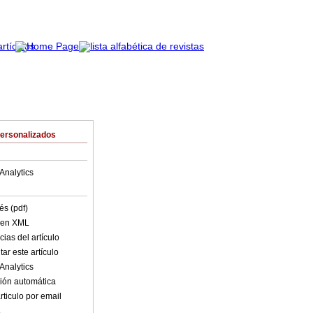
Personalizados
Analytics
és (pdf)
o en XML
ias del artículo
ar este artículo
Analytics
ión automática
rticulo por email