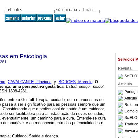
sas em Psicologia
Servicios 
4281
Revista
SciELO 
ima
;
CAVALCANTE, Flaviana
y
BORGES, Marcelo
.
O
Articulo
oença
:
uma perspectiva gestáltica
.
Estud. pesqui. psicol.
 ISSN 1808-4281.
Portugu
Articul
ções entre a Gestalt-Terapia, cuidado, cura e processos de
 passa a ser significativo para as pessoas sempre que um
Referenc
. Considerando que o profissional da saúde é um cuidador,
Como cit
pode ser facilitadora para a instauração de novos sentidos,
SciELO 
e, eventualmente, um caminho para a cura. Entende-se cura
o ao saudável e ao reconhecimento das potencialidades e
Traducc
Enviar a
erapia; Cuidado; Saúde e doença.