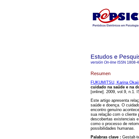
Estudos e Pesqui
versión On-line
ISSN
1808-
Resumen
FUKUMITSU, Karina Okaj
cuidado na saúde e na d
[online]. 2009, vol.9, n.1.
Este artigo apresenta rela
saúde e doença. O cuidado
encontro genuíno acontece
sua relação com o cliente 
descobertas existenciais 
como o processo de retorn
possibilidades humanas.
Palabras clave :
Gestalt-t