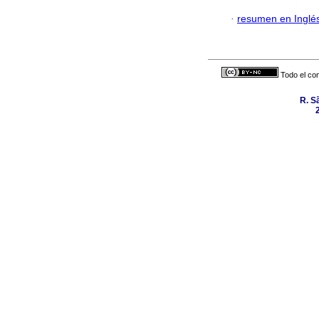
·
resumen en Inglé
Todo el con
R. Sã