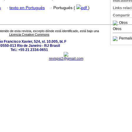
Indicadore
s
·
texto en Portugués
·
Portugués (
pdf
)
Links rela
Compartir
Otros
Otros
tenido de esta revista, excepto dónde está identificado, está bajo una
Licencia Creative Commons
Permali
o Francisco Xavier, 524, sl. 10.005, bl. F
20550-013 Rio de Janeiro - RJ Brasil
Tel.: +55 21 2334-0651
revispsi2@gmail.com