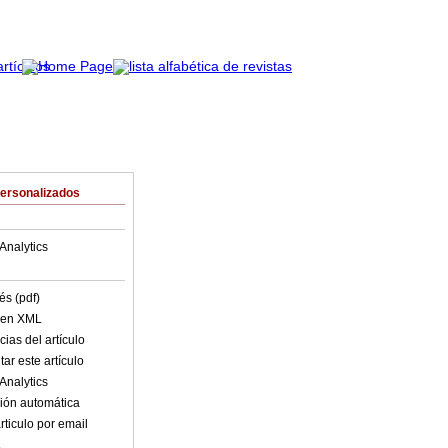
Personalizados
Analytics
és (pdf)
o en XML
ias del artículo
ar este artículo
Analytics
ión automática
rticulo por email