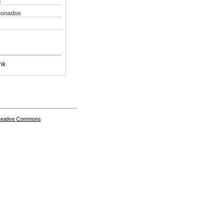
s
cionados
nk
Creative Commons