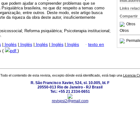
Indicadore
s que podem ajudar a compreender problemas que se
Psiquiátrica brasileira, no que diz respeito a temas como
Links rela
organização, entre outros. Deste modo, este artigo busca
Compartir
rte da riqueza da obra deste autor, insuficientemente
Otros
Otros
sicossocial; Reforma psiquiátrica; Psicoterapia institucional;
.
Permali
s
|
Inglés
|
Inglés
|
Inglés
|
Inglés
|
Inglés
·
texto en
s (
pdf
)
Todo el contenido de esta revista, excepto dónde está identificado, está bajo una
Licencia 
R. São Francisco Xavier, 524, sl. 10.005, bl. F
20550-013 Rio de Janeiro - RJ Brasil
Tel.: +55 21 2334-0651
revispsi2@gmail.com