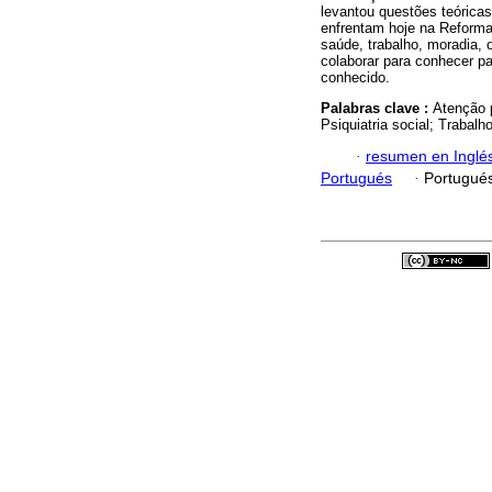
levantou questões teórica
enfrentam hoje na Reforma 
saúde, trabalho, moradia, 
colaborar para conhecer pa
conhecido.
Palabras clave :
Atenção p
Psiquiatria social; Trabalho
·
resumen en Inglé
Portugués
·
Portugué