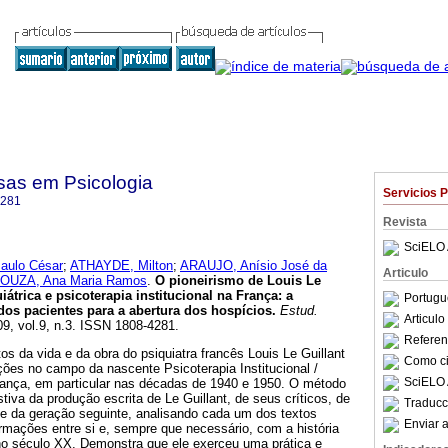
sas em Psicologia
Servicios 
4281
Revista
SciELO 
ulo César
;
ATHAYDE, Milton
;
ARAUJO, Anísio José da
Articulo
UZA, Ana Maria Ramos
.
O pioneirismo de Louis Le
iátrica e psicoterapia institucional na França
:
a
Portugu
dos pacientes para a abertura dos hospícios
.
Estud.
Articul
09, vol.9, n.3. ISSN 1808-4281.
Referenc
os da vida e da obra do psiquiatra francês Louis Le Guillant
Como cit
ições no campo da nascente Psicoterapia Institucional /
SciELO 
rança, em particular nas décadas de 1940 e 1950. O método
va da produção escrita de Le Guillant, de seus críticos, de
Traducc
 e da geração seguinte, analisando cada um dos textos
Enviar a
ormações entre si e, sempre que necessário, com a história
 no século XX. Demonstra que ele exerceu uma prática e