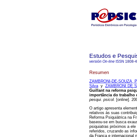
Estudos e Pesqui
versión On-line
ISSN
1808-
Resumen
ZAMBRONI-DE-SOUZA, Pa
Silva
y
ZAMBRONI DE SO
Guillant na reforma psiqu
importância do trabalho 
pesqui. psicol.
[online]. 20
O artigo apresenta element
relativos às suas contribu
Reforma Psiquiátrica na F
baseou-se em busca exausti
psiquiatras próximos a ele
referidos, cruzando as inf
da França e internacional