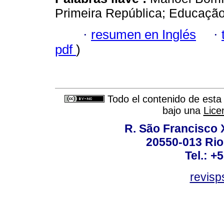
Primeira República; Educação
·
resumen en Inglés
·
pdf
)
Todo el contenido de esta 
bajo una
Lice
R. São Francisco Xa
20550-013 Rio 
Tel.: +
revis