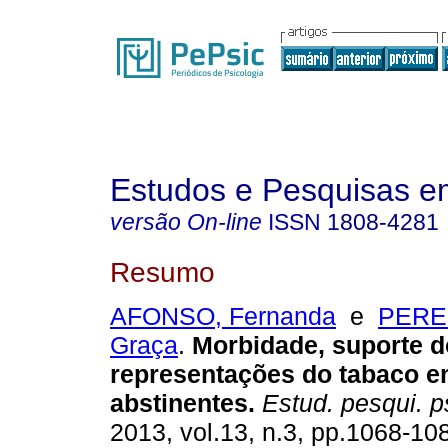
Estudos e Pesquisas e
versão On-line
ISSN
1808-4281
Resumo
AFONSO, Fernanda
e
PEREI
Graça
.
Morbidade, suporte d
representações do tabaco e
abstinentes
.
Estud. pesqui. ps
2013, vol.13, n.3, pp.1068-10