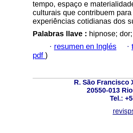
tempo, espaço e materialidad
culturais que contribuem para
experiências cotidianas dos su
Palabras llave :
hipnose; dor
·
resumen en Inglés
·
pdf
)
R. São Francisco Xa
20550-013 Rio 
Tel.: +
revis