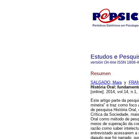
Estudos e Pesqui
versión On-line
ISSN
1808-
Resumen
SALGADO, Mara
y
FRAN
História Oral
:
fundamento
[online]. 2014, vol.14, n.
Este artigo parte da pesq
mineira" e traz como foco 
de pesquisa História Oral,
Crítica da Sociedade, mais
Oral como método de pesqu
meios de superação da conf
razão como saber intelectu
entrevistado acessarem a su
daquilo que foi narrado, o