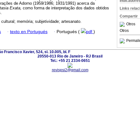
Indicadore
erações de Adorno (1959/1986; 1931/1991) acerca da
tasia Exata,
como forma de interpretação dos dados obtidos
Links rela
.
Compartir
cultural; memória; subjetividade; artesanato.
Otros
Otros
s
·
texto en Portugués
·
Portugués (
pdf
)
Permali
o Francisco Xavier, 524, sl. 10.005, bl. F
20550-013 Rio de Janeiro - RJ Brasil
Tel.: +55 21 2334-0651
revispsi2@gmail.com