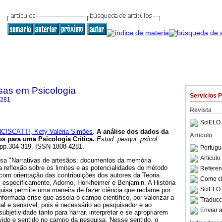
sas em Psicologia
Servicios 
4281
Revista
SciELO 
CISCATTI, Kety Valéria Simões
.
A análise dos dados da
Articulo
s para uma Psicologia Crítica
.
Estud. pesqui. psicol.
1, pp.304-319. ISSN 1808-4281.
Portugu
Articul
uisa "Narrativas de artesãos: documentos da memória
a reflexão sobre os limites e as potencialidades do método
Referenc
 com orientação das contribuições dos autores da Teoria
Como cit
 especificamente, Adorno, Horkheimer e Benjamin. A História
SciELO 
isa permite uma maneira de fazer ciência que reclame por
ormada crise que assola o campo científico, por valorizar a
Traducc
al e sensível, pois é necessário ao pesquisador e ao
Enviar a
bjetividade tanto para narrar, interpretar e se apropriarem
uvido e sentido no campo da pesquisa. Nesse sentido, o