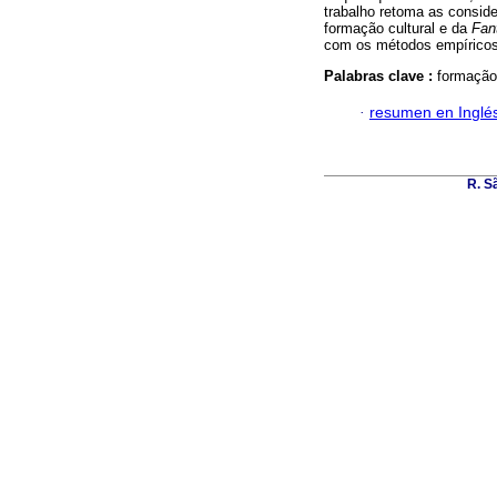
trabalho retoma as consid
formação cultural e da
Fan
com os métodos empíricos
Palabras clave :
formação 
·
resumen en Inglé
R. Sã