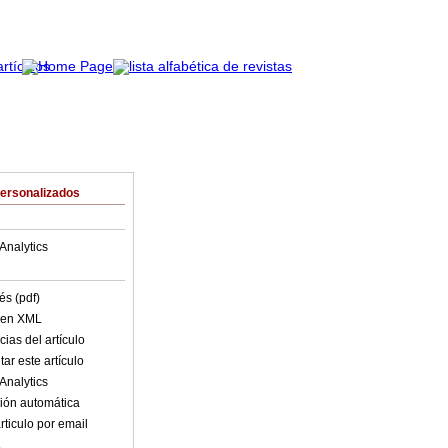
Personalizados
Analytics
és (pdf)
o en XML
ias del artículo
ar este artículo
Analytics
ión automática
rticulo por email