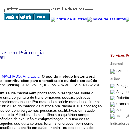
sas em Psicologia
Serviços P
281
Journal
SciELO 
e
MACHADO, Ana Lúcia
.
O uso do método história oral
artigo
as: contribuições para a temática do cuidado em saúde
col.
[online]. 2014, vol.14, n.2, pp.578-591. ISSN 1808-4281.
Portugu
Artigo 
 em saúde mental vêm priorizando investigações sobre o
e uma conjuntura de transformações sociais, políticas,
Referên
comportamentais que têm marcado a saúde mental nos últimos
Como cit
scutir o uso do método da história oral desde a sua concepção
SciELO 
ossível contribuição nas pesquisas qualitativas em saúde
ontexto. A história da assistência psiquiátrica sempre
Traduçã
iências de exclusão e estigmatização, e o uso desse
z àqueles que durante anos foram silenciados, bem como
Indicadore
formação da atenção em saúde mental, na perspectiva dos