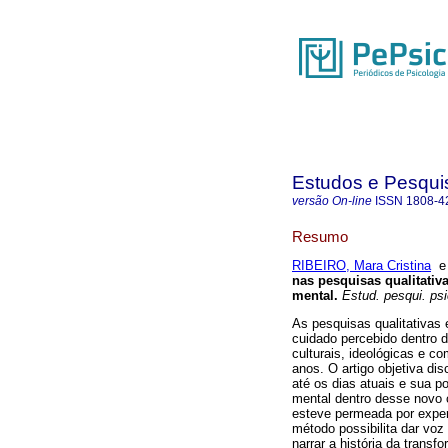
Estudos e Pesqui
versão On-line
ISSN
1808-4
Resumo
RIBEIRO, Mara Cristina
nas pesquisas qualitativ
mental
.
Estud. pesqui. psi
As pesquisas qualitativas
cuidado percebido dentro d
culturais, ideológicas e 
anos. O artigo objetiva di
até os dias atuais e sua p
mental dentro desse novo c
esteve permeada por exper
método possibilita dar vo
narrar a história da trans