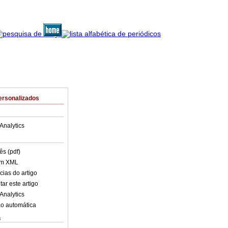
ersonalizados
Analytics
ês (pdf)
em XML
cias do artigo
ar este artigo
Analytics
o automática
s