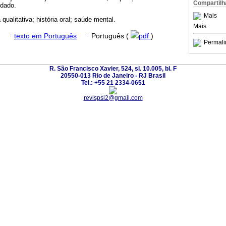
Compartilh
idado.
Mais
qualitativa; história oral; saúde mental.
Mais
·
texto em Português
·
Português (
pdf
)
Permali
R. São Francisco Xavier, 524, sl. 10.005, bl. F
20550-013 Rio de Janeiro - RJ Brasil
Tel.: +55 21 2334-0651
revispsi2@gmail.com