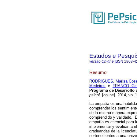
Estudos e Pesqui
versão On-line
ISSN
1808-4
Resumo
RODRIGUES, Marisa Cos
Medeiros
e
FRANCO, Gis
Programa de Desarrollo 
psicol.
[online]. 2014, vol.
La empatía es una habilida
comprender los sentimient
de la misma manera expres
comprendido y validado. En
empatía es esencial para la
implementar y evaluar la e
graduandas de la licenciat
pertenecientes a una unive