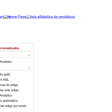
ersonalizados
Analytics
ês (pdf)
em XML
cias do artigo
ar este artigo
Analytics
o automática
ste artigo por email