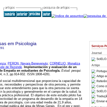
sas em Psicologia
Serviços P
281
Journal
SciELO 
enza
;
PERON, Nayara Benevenuto
;
CORNELIO, Monaliza
Artigo
ele de Rezende
.
Implementación y evaluación de un
de Empatía en estudiantes de Psicología
.
Estud. pesqui.
Portugu
14, n.3, pp.914-932. ISSN 1808-4281.
Artigo 
d social multidimensional que proporciona la capacidad de
Referên
os, necesidades y perspectivas de otra persona, y permite
Como cit
ar este entendimiento para que la otra persona se sienta
SciELO 
 la psicología y generalmente en el campo de la salud, la
 práctica profesional. El objetivo de este estudio piloto fue
Traduçã
fectividad de un programa de desarrollo de la empatía en 14
Enviar e
ura de psicología, con una edad media de 21,9 años,
rsidad publica del área de Minas Gerais. En el pre y post-