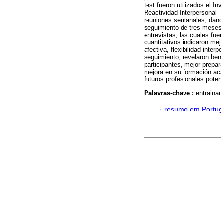
test fueron utilizados el I
Reactividad Interpersonal 
reuniones semanales, dando
seguimiento de tres meses
entrevistas, las cuales fu
cuantitativos indicaron mej
afectiva, flexibilidad inte
seguimiento, revelaron bene
participantes, mejor prepar
mejora en su formación ac
futuros profesionales poten
Palavras-chave :
entraina
·
resumo em Portu