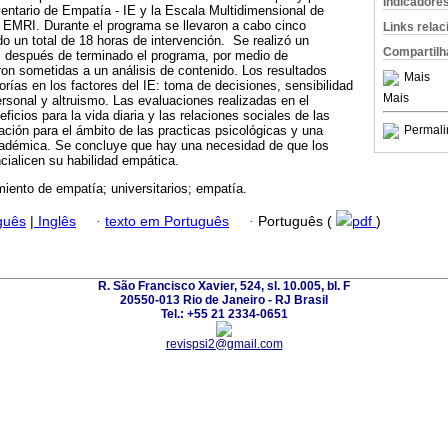
Indicadore
nventario de Empatía - IE y la Escala Multidimensional de
- EMRI. Durante el programa se llevaron a cabo cinco
Links rela
 un total de 18 horas de intervención. Se realizó un
Compartilh
 después de terminado el programa, por medio de
eron sometidas a un análisis de contenido. Los resultados
Mais
orías en los factores del IE: toma de decisiones, sensibilidad
Mais
rpersonal y altruismo. Las evaluaciones realizadas en el
ficios para la vida diaria y las relaciones sociales de las
ación para el ámbito de las practicas psicológicas y una
Permali
adémica. Se concluye que hay una necesidad de que los
cialicen su habilidad empática.
miento de empatía; universitarios; empatía.
guês
|
Inglês
·
texto em Português
·
Português (
pdf
)
R. São Francisco Xavier, 524, sl. 10.005, bl. F
20550-013 Rio de Janeiro - RJ Brasil
Tel.: +55 21 2334-0651
revispsi2@gmail.com