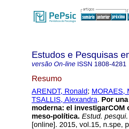
Estudos e Pesquisas e
versão On-line
ISSN
1808-4281
Resumo
ARENDT, Ronald
;
MORAES, M
TSALLIS, Alexandra
.
Por una
moderna: el investigarCOM 
meso-política
.
Estud. pesqui. 
[online]. 2015, vol.15, n.spe,