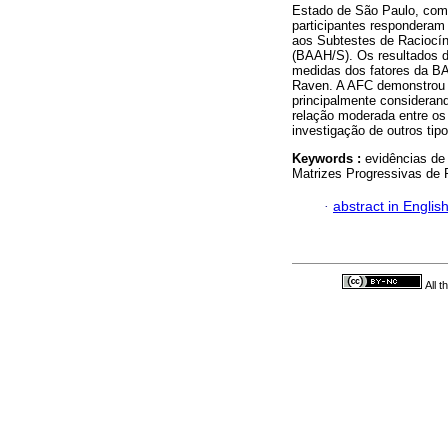
Estado de São Paulo, com
participantes responderam 
aos Subtestes de Raciocín
(BAAH/S). Os resultados d
medidas dos fatores da BA
Raven. A AFC demonstrou d
principalmente consideran
relação moderada entre os
investigação de outros ti
Keywords :
evidências de 
Matrizes Progressivas de 
·
abstract in Englis
All 