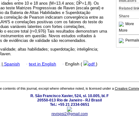
Indicators
 idades entre 10 e 18 anos (M=13,4 anos; DP=1,8). Os
ao teste Matrizes Progressivas de Raven (escala geral) e
Related lin
io da Bateria de Altas Habilidades e Superdotação
Share
a correlação de Pearson indicaram convergência entre as
AH/S e correlações positivas com os fatores do teste do
More
uas variáveis latentes com fortes correlações,
More
do o escore total (r=0,976) Tais resultados demonstram uma
 instrumentos em questão. Novos estudos voltados à
pos de evidências de validade são recomendados.
Permali
validade; altas habilidades; superdotação; inteligência;
Raven.
h
|
Spanish
·
text in English
·
English (
pdf
)
the contents of this journal, except where otherwise noted, is licensed under a
Creative Common
R. São Francisco Xavier, 524, sl. 10.005, bl. F
20550-013 Rio de Janeiro - RJ Brasil
Tel.: +55 21 2334-0651
revispsi2@gmail.com