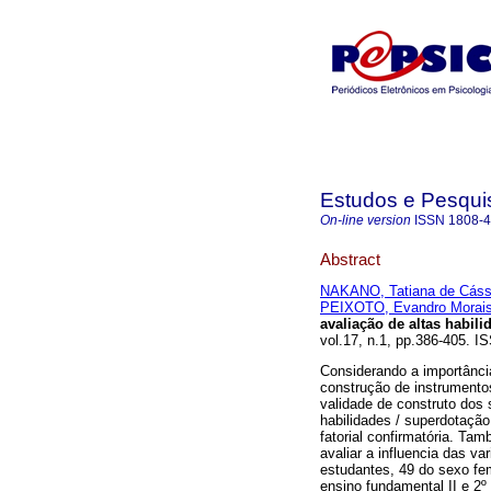
Estudos e Pesqui
On-line version
ISSN
1808-
Abstract
NAKANO, Tatiana de Cáss
PEIXOTO, Evandro Morai
avaliação de altas habil
vol.17, n.1, pp.386-405. I
Considerando a importânci
construção de instrumentos
validade de construto dos 
habilidades / superdotaçã
fatorial confirmatória. Tam
avaliar a influencia das va
estudantes, 49 do sexo fem
ensino fundamental II e 2