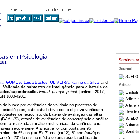
sas em Psicologia
Services 
4281
Journal
SciELO 
ia
;
GOMES, Luísa Bastos
;
OLIVEIRA, Karina da Silva
and
Article
s
.
Validade de subtestes de inteligência para a bateria de
idades/superdotação
.
Estud. pesqui. psicol.
[online]. 2017,
English 
SSN 1808-4281.
Article 
a da busca por evidências de validade no processo de
Article 
 psicológicos, este estudo teve como objetivo verificar a
How to c
subtestes de raciocínio, da bateria de avaliação das altas
SciELO 
o (BAAH/S), através de evidências de convergência e análise
bém foi realizada a análise multivariada da variância para
Automati
riáveis sexo e série. A amostra foi composta por 96
Send thi
inino, do 6º ano (n=15), 7° ano (n=12), 8° ano (n=49) do
º ano (n=20) do ensino médio de uma escola pública do