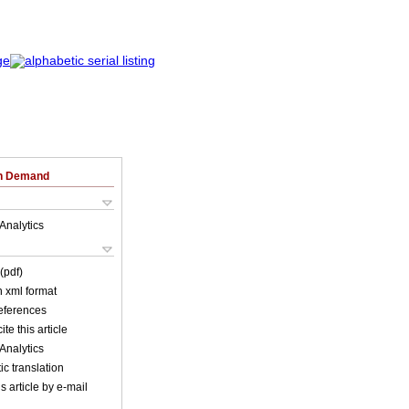
on Demand
Analytics
(pdf)
in xml format
references
ite this article
Analytics
c translation
s article by e-mail