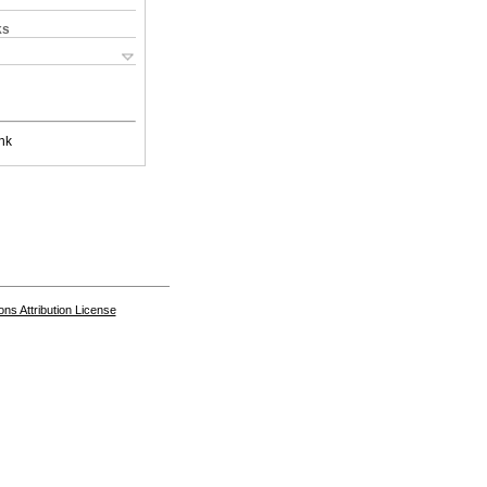
ks
nk
s Attribution License