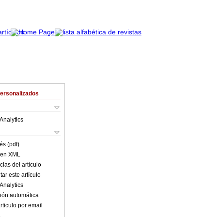
Personalizados
Analytics
és (pdf)
o en XML
ias del artículo
ar este artículo
Analytics
ión automática
rticulo por email