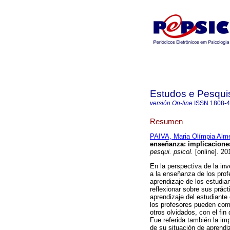
Estudos e Pesqui
versión On-line
ISSN
1808-
Resumen
PAIVA, Maria Olímpia Alm
enseñanza
:
implicacione
pesqui. psicol.
[online]. 20
En la perspectiva de la in
a la enseñanza de los prof
aprendizaje de los estudian
reflexionar sobre sus prác
aprendizaje del estudiante e
los profesores pueden com
otros olvidados, con el fin
Fue referida también la im
de su situación de aprendi