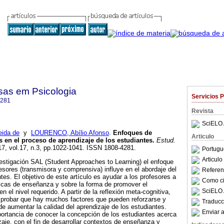
sas em Psicologia
Servicios 
4281
Revista
SciELO 
eida de
y
LOURENCO, Abílio Afonso
.
Enfoques de
Articulo
s en el proceso de aprendizaje de los estudiantes
.
Estud.
17, vol.17, n.3, pp.1022-1041. ISSN 1808-4281.
Portugu
Articul
vestigación SAL (Student Approaches to Learning) el enfoque
esores (transmisora y comprensiva) influye en el abordaje del
Referenc
tes. El objetivo de este artículo es ayudar a los profesores a
Como cit
ticas de enseñanza y sobre la forma de promover el
SciELO 
n el nivel requerido. A partir de la reflexión meta-cognitiva,
probar que hay muchos factores que pueden reforzarse y
Traducc
 de aumentar la calidad del aprendizaje de los estudiantes.
Enviar a
portancia de conocer la concepción de los estudiantes acerca
zaje, con el fin de desarrollar contextos de enseñanza y