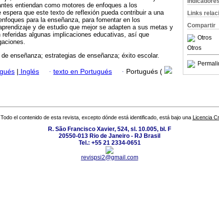
Indicadore
iantes entiendan como motores de enfoques a los
 espera que este texto de reflexión pueda contribuir a una
Links rela
enfoques para la enseñanza, para fomentar en los
Compartir
aprendizaje y de estudio que mejor se adapten a sus metas y
n referidas algunas implicaciones educativas, así que
Otros
gaciones.
Otros
 de enseñanza; estrategias de enseñanza; éxito escolar.
Permali
ugués
|
Inglés
·
texto en Portugués
·
Portugués (
Todo el contenido de esta revista, excepto dónde está identificado, está bajo una
Licencia 
R. São Francisco Xavier, 524, sl. 10.005, bl. F
20550-013 Rio de Janeiro - RJ Brasil
Tel.: +55 21 2334-0651
revispsi2@gmail.com