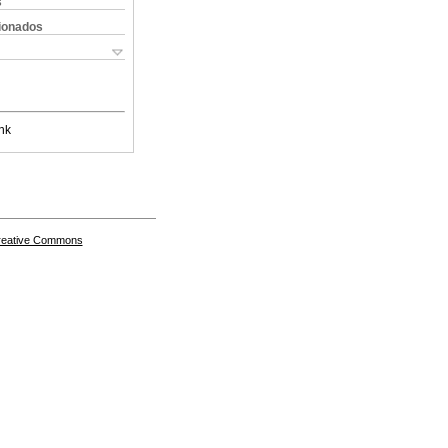
s
cionados
nk
Creative Commons