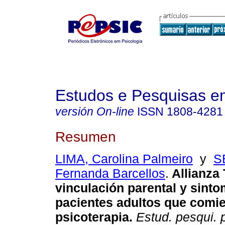
Estudos e Pesquisas e
versión On-line
ISSN
1808-4281
Resumen
LIMA, Carolina Palmeiro
y
S
Fernanda Barcellos
.
Allianza 
vinculación parental y sinto
pacientes adultos que comie
psicoterapia
.
Estud. pesqui. p