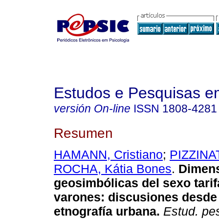
Estudos e Pesquisas e
versión On-line
ISSN
1808-4281
Resumen
HAMANN, Cristiano
;
PIZZINAT
ROCHA, Kátia Bones
.
Dimen
geosimbólicas del sexo tarif
varones
:
discusiones desde
etnografía urbana
.
Estud. pes