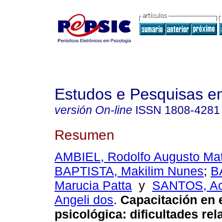
Estudos e Pesquisas e
versión On-line
ISSN
1808-4281
Resumen
AMBIEL, Rodolfo Augusto Ma
BAPTISTA, Makilim Nunes
;
B
Marucia Patta
y
SANTOS, Ac
Angeli dos
.
Capacitación en 
psicológica
:
dificultades re