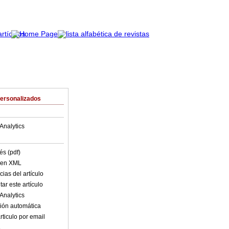
Personalizados
Analytics
és (pdf)
o en XML
ias del artículo
ar este artículo
Analytics
ión automática
rticulo por email