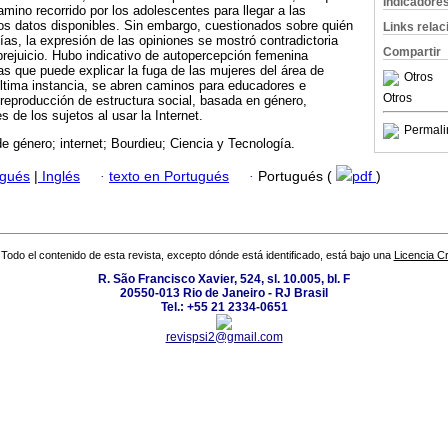
Indicadore
amino recorrido por los adolescentes para llegar a las
os datos disponibles. Sin embargo, cuestionados sobre quién
Links rela
as, la expresión de las opiniones se mostró contradictoria
Compartir
prejuicio. Hubo indicativo de autopercepción femenina
s que puede explicar la fuga de las mujeres del área de
Otros
ltima instancia, se abren caminos para educadores e
Otros
reproducción de estructura social, basada en género,
s de los sujetos al usar la Internet.
Permali
e género; internet; Bourdieu; Ciencia y Tecnología.
ugués
|
Inglés
·
texto en Portugués
·
Portugués (
pdf
)
Todo el contenido de esta revista, excepto dónde está identificado, está bajo una
Licencia 
R. São Francisco Xavier, 524, sl. 10.005, bl. F
20550-013 Rio de Janeiro - RJ Brasil
Tel.: +55 21 2334-0651
revispsi2@gmail.com