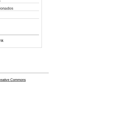
s
cionados
nk
Creative Commons