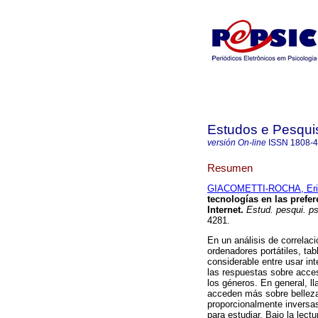
Estudos e Pesqui
versión On-line
ISSN
1808-
Resumen
GIACOMETTI-ROCHA, Eri
tecnologías en las prefe
Internet
.
Estud. pesqui. ps
4281.
En un análisis de correlac
ordenadores portátiles, tab
considerable entre usar in
las respuestas sobre acces
los géneros. En general, l
acceden más sobre belleza
proporcionalmente inversa
para estudiar. Bajo la lect