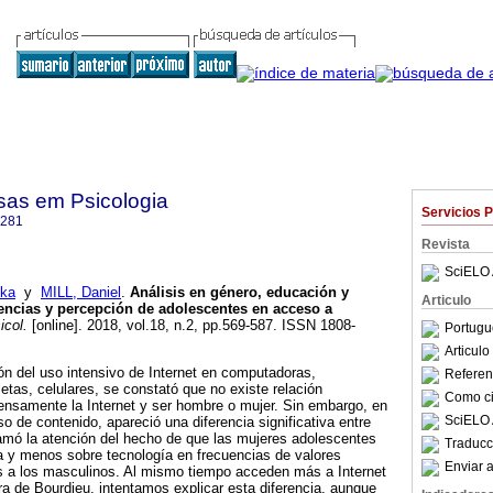
sas em Psicologia
Servicios 
4281
Revista
SciELO 
ka
y
MILL, Daniel
.
Análisis en género, educación y
Articulo
rencias y percepción de adolescentes en acceso a
icol.
[online]. 2018, vol.18, n.2, pp.569-587. ISSN 1808-
Portugu
Articul
ión del uso intensivo de Internet en computadoras,
Referenc
letas, celulares, se constató que no existe relación
Como cit
tensamente la Internet y ser hombre o mujer. Sin embargo, en
SciELO 
o de contenido, apareció una diferencia significativa entre
lamó la atención del hecho de que las mujeres adolescentes
Traducc
 y menos sobre tecnología en frecuencias de valores
Enviar a
s a los masculinos. Al mismo tiempo acceden más a Internet
ura de Bourdieu, intentamos explicar esta diferencia, aunque