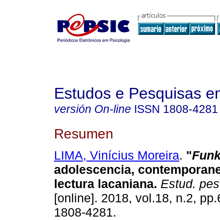
Estudos e Pesquisas e
versión On-line
ISSN
1808-4281
Resumen
LIMA, Vinícius Moreira
.
"
Fun
adolescencia, contemporan
lectura lacaniana
.
Estud. pesq
[online]. 2018, vol.18, n.2, p
1808-4281.