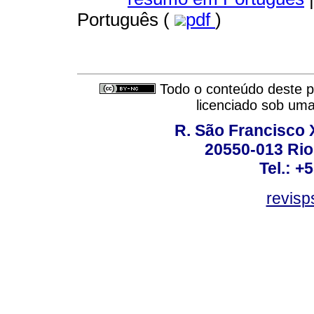
Português (
pdf
)
Todo o conteúdo deste pe
licenciado sob um
R. São Francisco Xa
20550-013 Rio 
Tel.: +
revis