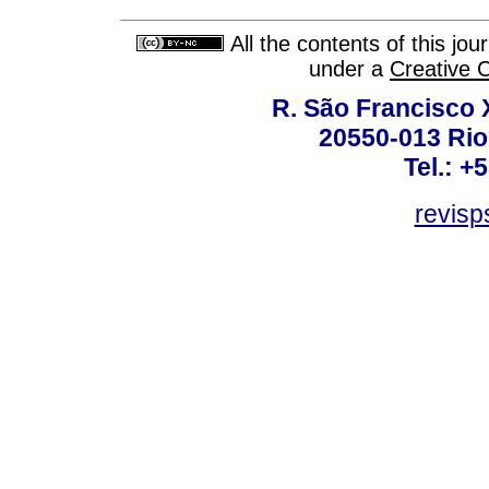
All the contents of this jo
under a
Creative 
R. São Francisco Xa
20550-013 Rio 
Tel.: +
revis