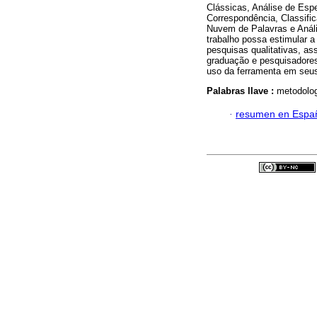
Clássicas, Análise de Espec
Correspondência, Classific
Nuvem de Palavras e Análi
trabalho possa estimular a
pesquisas qualitativas, as
graduação e pesquisadores
uso da ferramenta em seu
Palabras llave :
metodologi
·
resumen en Espa