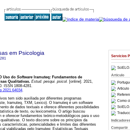
sas em Psicologia
Servicios 
4281
SciELO 
Articulo
O Uso do
Software
Iramuteq: Fundamentos de
sas Qualitativas
.
Estud. pesqui. psicol.
[online]. 2021,
Portugu
60. ISSN 1808-4281.
Articul
pp.2021.64034
.
Referenc
tivos tem sido auxiliada por diferentes programas
Como cit
este, Iramuteq, TXM, Lexico). O Iramuteq é um software
SciELO 
amento de dados textuais e oferece diferentes possibilidades
atística de texto, ou lexicometria. O artigo buscou
Traducc
 e oferecer fundamentos teórico-metodológicos para o uso
ualitativas. O texto discorre sobre os princípios da
Indicadore
 características, potencialidades e limites das diferentes
Compartir
cal viabilizadas pelo Iramuteq: Estatísticas Textuais