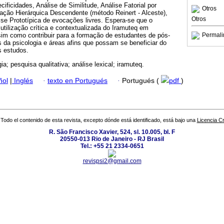
ificidades, Análise de Similitude, Análise Fatorial por
Otros
ação Hierárquica Descendente (método Reinert - Alceste),
Otros
se Prototípica de evocações livres. Espera-se que o
 utilização crítica e contextualizada do Iramuteq em
sim como contribuir para a formação de estudantes de pós-
Permali
 da psicologia e áreas afins que possam se beneficiar do
s estudos.
a; pesquisa qualitativa; análise lexical; iramuteq.
ñol
|
Inglés
·
texto en Portugués
·
Portugués (
pdf
)
Todo el contenido de esta revista, excepto dónde está identificado, está bajo una
Licencia 
R. São Francisco Xavier, 524, sl. 10.005, bl. F
20550-013 Rio de Janeiro - RJ Brasil
Tel.: +55 21 2334-0651
revispsi2@gmail.com