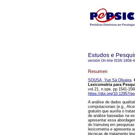
Estudos e Pesqui
versión On-line
ISSN
1808-
Resumen
SOUSA, Yuri Sá Oliveira
.
Lexicometria para Pesqui
vol.21, n.spe, pp.1541-15
https://doi.org/10.12957/e
A análise de dados qualita
computacionais (e.g., Alc
gratuito que auxilia o trat
de análise baseadas na est
apresentar essa abordagem
do Iramuteq em pesquisas q
lexicometria e apresenta as
técnicas de tratamento lexi