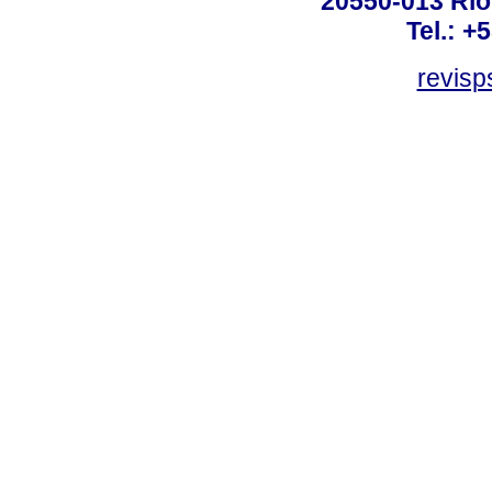
20550-013 Rio 
Tel.: +
revis