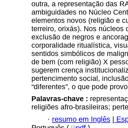
outra, a representação das RA
ambiguidades no Núcleo Centr
elementos novos (religião e cul
terreiro, orixás). Nos núcleos
exclusão de negros e ancorag
corporalidade ritualística, vi
sentidos simbólicos de mali
de bem (com religião) X pess
sugerem crença institucional
pertencimento social, inclusã
“diferentes”, o que pode provo
Palavras-chave :
representaçõ
religiões afro-brasileiras; pert
·
resumo em Inglês
|
Esp
Português (
pdf
)