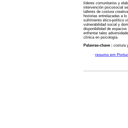
líderes comunitarios y ela
intervención psicosocial se
talleres de costura creati
historias entrelazadas a l
sufrimiento ético-político 
vulnerabilidad social y do
disponibilidad de espacios
enfrentar tales adversidad
clínica en psicología.
Palavras-chave :
costura 
·
resumo em Portu