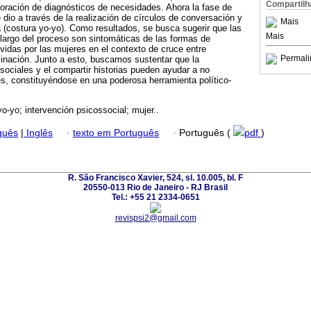
Compartilh
boración de diagnósticos de necesidades. Ahora la fase de
 dio a través de la realización de círculos de conversación y
Mais
va (costura yo-yo). Como resultados, se busca sugerir que las
Mais
o largo del proceso son sintomáticas de las formas de
vividas por las mujeres en el contexto de cruce entre
Permali
minación. Junto a esto, buscamos sustentar que la
 sociales y el compartir historias pueden ayudar a no
es, constituyéndose en una poderosa herramienta político-
yo-yo; intervención psicossocial; mujer..
guês
|
Inglês
·
texto em Português
·
Português (
pdf
)
R. São Francisco Xavier, 524, sl. 10.005, bl. F
20550-013 Rio de Janeiro - RJ Brasil
Tel.: +55 21 2334-0651
revispsi2@gmail.com