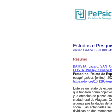
Estudos e Pesqui
versão On-line
ISSN
1808-4
Resumo
BATISTA, Lázaro
;
SANTOS,
COSTA, Wislley Kawane B
Femenino: Relato de Expe
pesqui. psicol.
[online]. 2
https://doi.org/10.12957/e
Este es un relato de experi
que tuvieron como objetivo
y la creación de piezas a
ciudad rural de Alagoas. Co
algunas posibilidades de l
social. Las actividades se
divididas en dos momentos.