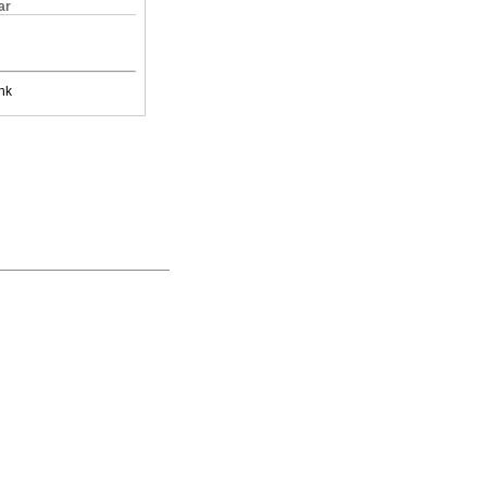
ar
nk