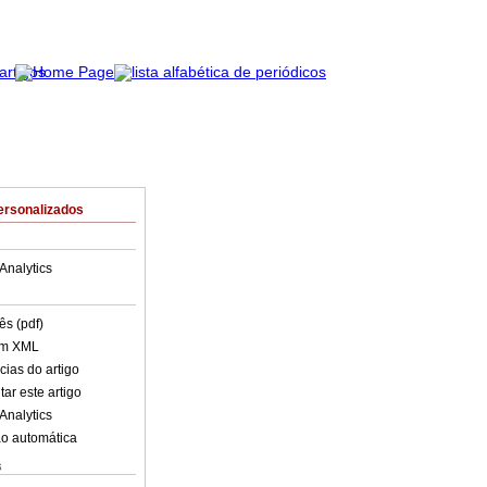
ersonalizados
Analytics
ês (pdf)
em XML
cias do artigo
ar este artigo
Analytics
o automática
s