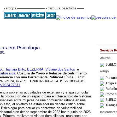
sas em Psicologia
Serviços P
281
Journal
SciELO 
 Thainara Brito
;
BEZERRA, Viviane dos Santos
e
artigo
arbosa da
.
Costura de Yo-yo y Retazos de Sufrimiento
riencia con una Herramienta Político-Clínica.
Estud.
Portugu
024, vol.24, e77871. Epub 02-Dez-2024. ISSN 1808-4281.
Artigo 
pp.2024.77871
.
Referên
encia sobre las actividades de extensión y etapa curricular
Como cit
 la producción de un espacio para el intercambio de historias
SciELO 
rtesanales entre mujeres de una comunidad urbana en una
n esto, el objetivo es establecer un debate crítico sobre
Traduçã
a Psicología para actuar en contextos de vulnerabilidad
 desarrollaron desde septiembre de 2022 hasta junio de 2023,
Indicadore
 Primero, realizamos visitas domiciliarias, reuniones con