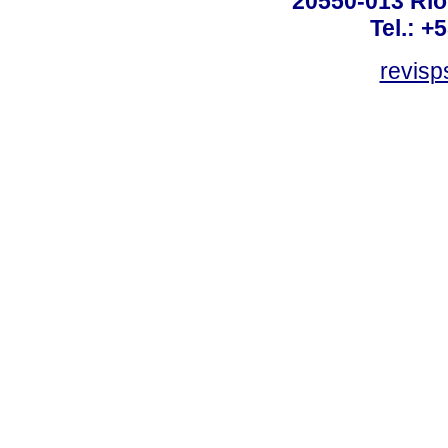
20550-013 Rio 
Tel.: +
revis