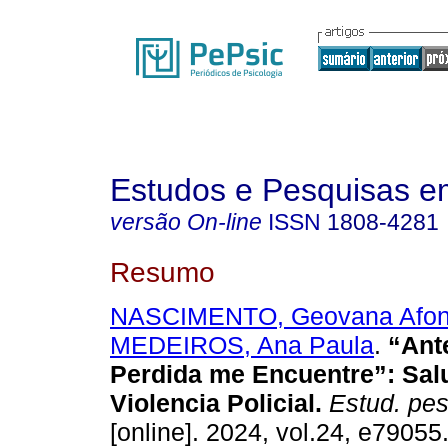
Estudos e Pesquisas e
versão On-line
ISSN
1808-4281
Resumo
NASCIMENTO, Geovana Afon
MEDEIROS, Ana Paula
.
“Ante
Perdida me Encuentre”: Sal
Violencia Policial.
Estud. pesq
[online]. 2024, vol.24, e7905