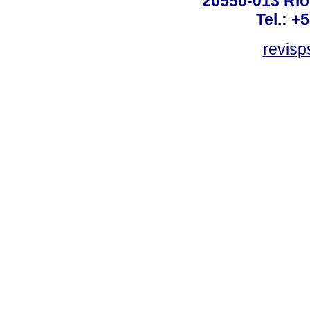
20550-013 Rio 
Tel.: +
revis