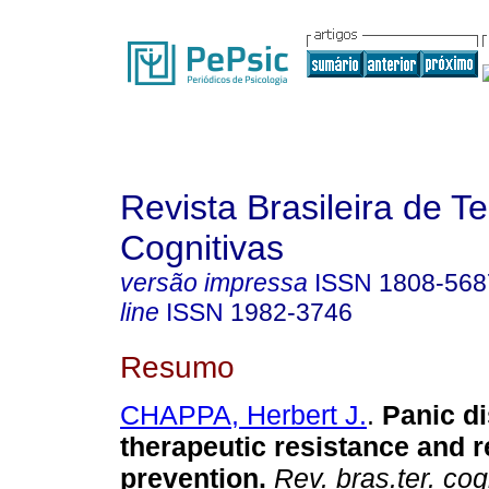
Revista Brasileira de T
Cognitivas
versão impressa
ISSN
1808-568
line
ISSN
1982-3746
Resumo
CHAPPA, Herbert J.
.
Panic d
therapeutic resistance and 
prevention
.
Rev. bras.ter. cog