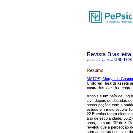
Revista Brasileira
versão impressa
ISSN
1808
Resumo
MATOS, Margarida Gaspar
Children, health assets a
case
.
Rev. bras.ter. cogn.
[
Angola é um país de língu
civil depois de décadas d
preocupações com a saúde 
estudo em meio escolar fo
22 Escolas foram aleatoria
ano de escolaridade, 55.2%
anos, com um DP de 3.25. 
revelou que a percepção d
com aspectos positivos d