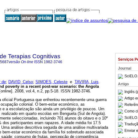
 de Terapias Cognitivas
Serviços P
-5687
versão On-line
ISSN
1982-3746
Journal
SciELO 
 de
;
DAVID, Celso
;
SIMOES, Celeste
e
TAVIRA, Luis
.
Artigo
nd poverty in a recent post-war scenario
:
the Angola
online]. 2008, vol.4, n.2, pp.5-18. ISSN 1982-3746.
Inglês (
Artigo 
a oficial Portuguesa que enfrentou recentemente uma guerra
e ocupação colonial. O bem-estar económico, as
Referên
e a escolarização são ainda um privilégio de poucos. Um
Como cit
i realizado em quarto escolas em Benguela (Sul de Angola).
SciELO 
mente seleccionadas, incluindo 701 alunos do oitavo e o 10º
 dos participantes eram rapazes. A idade média foi 17.5
Traduçã
Uma análise descritiva seguida de uma análise multivariada
Enviar e
e bem-estar económico da família foi sobretudo associada
a saúde: consumo de frutas, percepção de competência