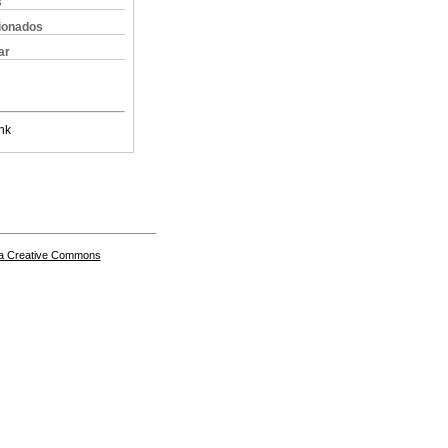
s
cionados
ar
nk
a Creative Commons