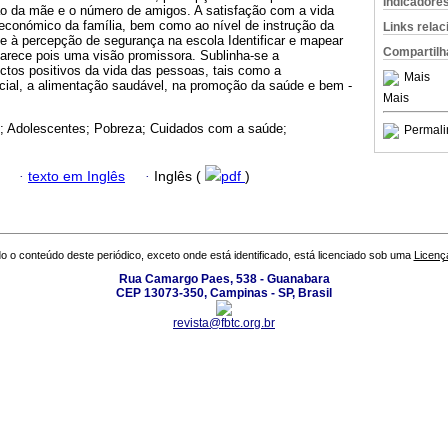
Indicadore
ção da mãe e o número de amigos. A satisfação com a vida
económico da família, bem como ao nível de instrução da
Links rela
e à percepção de segurança na escola Identificar e mapear
Compartilh
parece pois uma visão promissora. Sublinha-se a
ctos positivos da vida das pessoas, tais como a
Mais
ocial, a alimentação saudável, na promoção da saúde e bem -
Mais
; Adolescentes; Pobreza; Cuidados com a saúde;
Permali
·
texto em Inglês
·
Inglês (
pdf
)
o o conteúdo deste periódico, exceto onde está identificado, está licenciado sob uma
Licenç
Rua Camargo Paes, 538 - Guanabara
CEP 13073-350, Campinas - SP, Brasil
revista@fbtc.org.br