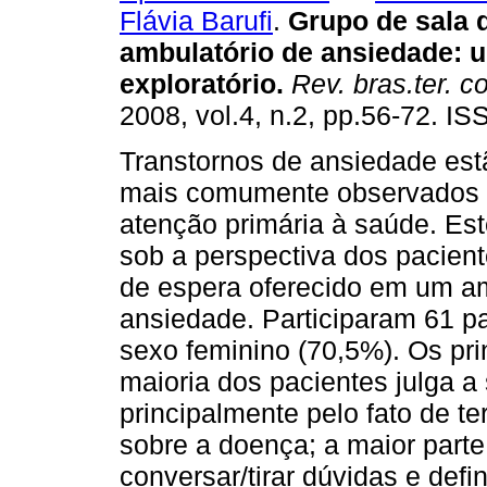
Flávia Barufi
.
Grupo de sala 
ambulatório de ansiedade
:
u
exploratório
.
Rev. bras.ter. c
2008, vol.4, n.2, pp.56-72. I
Transtornos de ansiedade est
mais comumente observados n
atenção primária à saúde. Est
sob a perspectiva dos pacien
de espera oferecido em um am
ansiedade. Participaram 61 pa
sexo feminino (70,5%). Os pri
maioria dos pacientes julga a
principalmente pelo fato de t
sobre a doença; a maior parte
conversar/tirar dúvidas e def