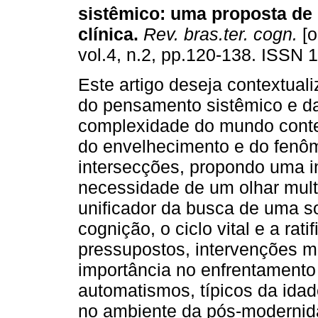
sistêmico
:
uma proposta de 
clínica
.
Rev. bras.ter. cogn.
[o
vol.4, n.2, pp.120-138. ISSN 
Este artigo deseja contextuali
do pensamento sistêmico e da
complexidade do mundo cont
do envelhecimento e do fenô
intersecções, propondo uma i
necessidade de um olhar multi
unificador da busca de uma s
cognição, o ciclo vital e a rat
pressupostos, intervenções m
importância no enfrentamento
automatismos, típicos da idad
no ambiente da pós-modernida