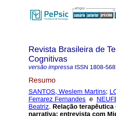
Revista Brasileira de T
Cognitivas
versão impressa
ISSN
1808-568
Resumo
SANTOS, Weslem Martins
;
L
Ferrarez Fernandes
e
NEUF
Beatriz
.
Relação terapêutica 
narrativa
:
entrevista com Mi