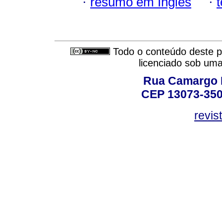
·
resumo em Inglês
·
Todo o conteúdo deste pe
licenciado sob um
Rua Camargo P
CEP 13073-350,
revis