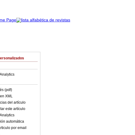
Personalizados
Analytics
és (pdf)
o en XML
ias del artículo
ar este artículo
Analytics
ión automática
rticulo por email