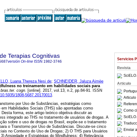
 de Terapias Cognitivas
Servicios 
5687
versión On-line
ISSN
1982-3746
Revista
SciELO 
LLO, Luana Thereza Nesi de
;
SCHNEIDER, Jaluza Aimèe
Articulo
dfulness no treinamento em habilidades sociais para
bras.ter. cogn.
[online]. 2017, vol.13, n.2, pp.84-91. ISSN
Portugu
rg/10.5935/1808-5687.20170013
.
Articul
ranstorno por Uso de Substâncias, estratégias como
Referenc
o em Habilidades Sociais (THS) são apontadas como
Como cit
. Desta forma, este artigo teórico objetiva discutir as
SciELO 
ess integrado ao THS no tratamento de usuários de drogas. A
ação sobre o uso de drogas no Brasil, expõe-se o tratamento
Traducc
para o Transtorno por Uso de Substâncias. Discute-se cinco
Enviar a
ociais no Contexto do Uso de Drogas; 2) O THS para Usuários
3) Ansiedade e Estratégias do Mindfulness; 4) Relevância