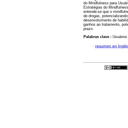
do Mindfulness para Usuár
Estratégias do Mindfulne
entende-se que o mindfuln
de drogas, potencializando
desenvolvimento de habilid
ganhos ao tratamento, pote
prazo.
Palabras clave :
Usuários 
·
resumen en Inglé