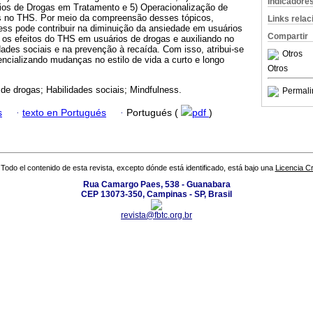
Indicadore
ios de Drogas em Tratamento e 5) Operacionalização de
ss no THS. Por meio da compreensão desses tópicos,
Links rela
ess pode contribuir na diminuição da ansiedade em usuários
Compartir
 os efeitos do THS em usuários de drogas e auxiliando no
ades sociais e na prevenção à recaída. Com isso, atribui-se
Otros
ncializando mudanças no estilo de vida a curto e longo
Otros
de drogas; Habilidades sociais; Mindfulness.
Permali
s
·
texto en Portugués
·
Portugués (
pdf
)
Todo el contenido de esta revista, excepto dónde está identificado, está bajo una
Licencia 
Rua Camargo Paes, 538 - Guanabara
CEP 13073-350, Campinas - SP, Brasil
revista@fbtc.org.br