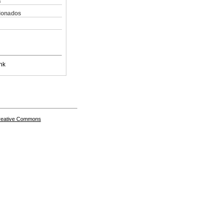
s
cionados
nk
Creative Commons