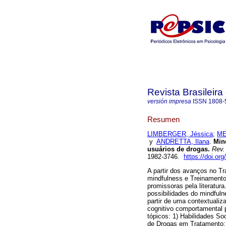
Revista Brasileira
versión impresa
ISSN
1808-
Resumen
LIMBERGER, Jéssica
;
ME
y
ANDRETTA, Ilana
.
Min
usuários de drogas
.
Rev. 
1982-3746.
https://doi.o
A partir dos avanços no T
mindfulness e Treinament
promissoras pela literatura
possibilidades do mindfuln
partir de uma contextualiz
cognitivo comportamental 
tópicos: 1) Habilidades S
de Drogas em Tratamento; 