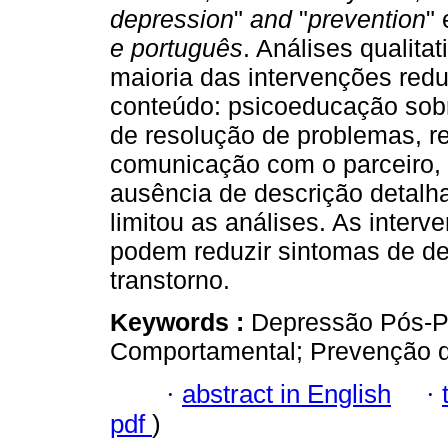
depression
"
and
"
prevention
"
e português
. Análises qualita
maioria das intervenções redu
conteúdo: psicoeducação sobr
de resolução de problemas, r
comunicação com o parceiro, 
ausência de descrição detal
limitou as análises. As inte
podem reduzir sintomas de de
transtorno.
Keywords :
Depressão Pós-Pa
Comportamental; Prevenção 
·
abstract in English
·
pdf
)