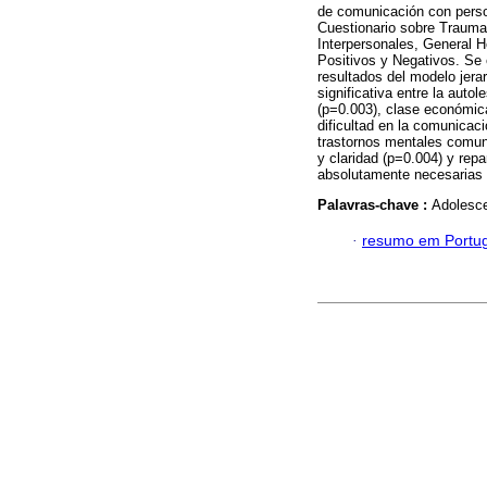
de comunicación con person
Cuestionario sobre Traumas
Interpersonales, General H
Positivos y Negativos. Se 
resultados del modelo jera
significativa entre la auto
(p=0.003), clase económica 
dificultad en la comunicac
trastornos mentales comune
y claridad (p=0.004) y rep
absolutamente necesarias 
Palavras-chave :
Adolesce
·
resumo em Portu