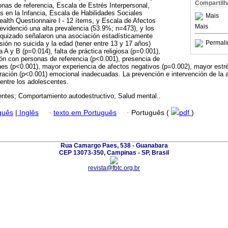
Compartilh
as de referencia, Escala de Estrés Interpersonal,
 en la Infancia, Escala de Habilidades Sociales
Mais
ealth Questionnaire l - 12 ítems, y Escala de Afectos
Mais
evidenció una alta prevalencia (53.9%; n=473), y los
rquizado señalaron una asociación estadísticamente
Permali
lesión no suicida y la edad (tener entre 13 y 17 años)
A y B (p=0.014), falta de práctica religiosa (p=0.001),
ión con personas de referencia (p<0.001), presencia de
s (p<0.001), mayor experiencia de afectos negativos (p=0.002), mayor estré
aración (p<0.001) emocional inadecuadas. La prevención e intervención de la 
entre los adolescentes.
ntes; Comportamiento autodestructivo; Salud mental..
guês
|
Inglês
·
texto em Português
·
Português (
pdf
)
Rua Camargo Paes, 538 - Guanabara
CEP 13073-350, Campinas - SP, Brasil
revista@fbtc.org.br