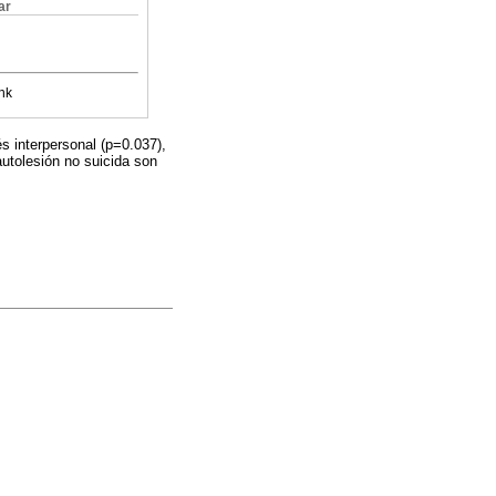
ar
nk
s interpersonal (p=0.037),
autolesión no suicida son