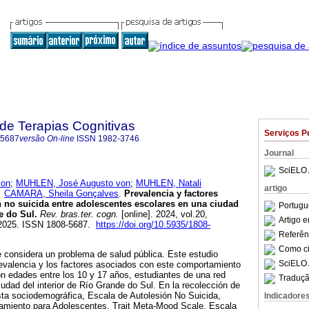
 de Terapias Cognitivas
Serviços P
-5687
versão On-line
ISSN
1982-3746
Journal
SciELO 
von
;
MUHLEN, José Augusto von
;
MUHLEN, Natali
artigo
e
CAMARA, Sheila Gonçalves
.
Prevalencia y factores
n no suicida entre adolescentes escolares en una ciudad
Portugu
e do Sul.
Rev. bras.ter. cogn.
[online]. 2024, vol.20,
Artigo 
2025. ISSN 1808-5687.
https://doi.org/10.5935/1808-
Referên
Como cit
e considera un problema de salud pública. Este estudio
SciELO 
prevalencia y los factores asociados con este comportamiento
n edades entre los 10 y 17 años, estudiantes de una red
Traduçã
iudad del interior de Río Grande do Sul. En la recolección de
sta sociodemográfica, Escala de Autolesión No Suicida,
Indicadore
tamiento para Adolescentes, Trait Meta-Mood Scale, Escala