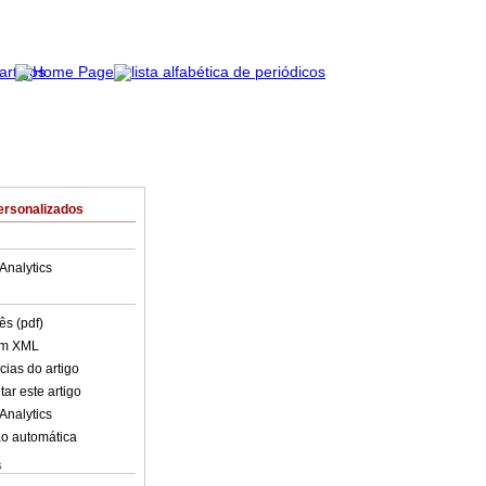
ersonalizados
Analytics
ês (pdf)
em XML
cias do artigo
ar este artigo
Analytics
o automática
s