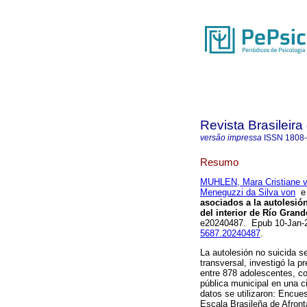
Revista Brasileira
versão impressa
ISSN
1808
Resumo
MUHLEN, Mara Cristiane 
Meneguzzi da Silva von
asociados a la autolesió
del interior de Río Grand
e20240487. Epub 10-Jan-
5687.20240487
.
La autolesión no suicida s
transversal, investigó la 
entre 878 adolescentes, co
pública municipal en una c
datos se utilizaron: Encue
Escala Brasileña de Afron