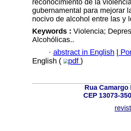
reconocimiento de la violenci
gubernamental para mejorar la
nocivo de alcohol entre las y
Keywords :
Violencia; Depre
Alcohólicas..
·
abstract in English
|
Por
English (
pdf
)
Rua Camargo P
CEP 13073-350,
revis