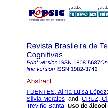
Revista Brasileira de T
Cognitivas
Print version
ISSN
1808-5687
On
line version
ISSN
1982-3746
Abstract
FUENTES, Alma Luisa López
Silvia Morales
and
CRUZ, Cl
Treviño Santa
.
Uso de álcool