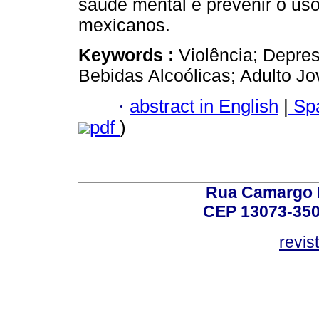
saúde mental e prevenir o uso
mexicanos.
Keywords :
Violência; Depr
Bebidas Alcoólicas; Adulto Jo
·
abstract in English
|
Spa
pdf
)
Rua Camargo P
CEP 13073-350,
revis