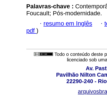
Palavras-chave :
Contemporân
Foucault; Pós-modernidade.
·
resumo em Inglês
·
pdf
)
Todo o conteúdo deste pe
licenciado sob um
Av. Pas
Pavilhão Nilton Ca
22290-240 - Rio 
arquivosbra