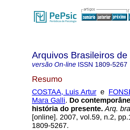
Arquivos Brasileiros de
versão On-line
ISSN
1809-5267
Resumo
COSTAA, Luis Artur
e
FONSE
Mara Galli
.
Do contemporân
história do presente
.
Arq. bra
[online]. 2007, vol.59, n.2, p
1809-5267.