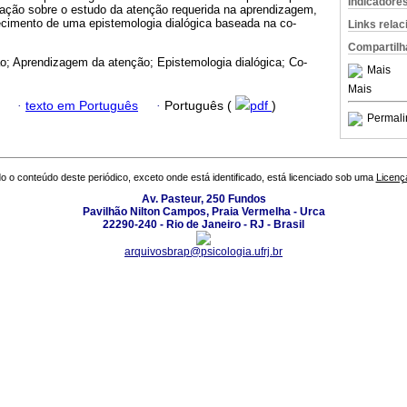
Indicadore
ção sobre o estudo da atenção requerida na aprendizagem,
cimento de uma epistemologia dialógica baseada na co-
Links rela
Compartilh
o; Aprendizagem da atenção; Epistemologia dialógica; Co-
Mais
Mais
·
texto em Português
·
Português (
pdf
)
Permali
o o conteúdo deste periódico, exceto onde está identificado, está licenciado sob uma
Licenç
Av. Pasteur, 250 Fundos
Pavilhão Nilton Campos, Praia Vermelha - Urca
22290-240 - Rio de Janeiro - RJ - Brasil
arquivosbrap@psicologia.ufrj.br