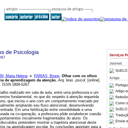
os de Psicologia
Serviços P
267
Journal
SciELO 
N, Maria Helena
e
FARIAS, Bruno
.
Olhar com os olhos
Artigo
ia de aprendizagem da atenção
.
Arq. bras. psicol.
[online].
1. ISSN 1809-5267.
Portugu
Artigo 
abalho realizado em sala de aula, entre uma professora e um
 ensino fundamental, no que diz respeito à atenção requerida
Referên
luno, que iniciou o ano com um comportamento marcado por
Como cit
dualmente ampliando seu fluxo atencional, desenvolvendo
SciELO 
entrada. Em uma fertilização entre sensibilidade e uma
aseada na co-operação, a professora pôde estabelecer coesão
Traduçã
portamentos inicialmente fragmentados do aluno. Os
Enviar e
discutidos pretendem mostrar a trajetória atencional deste
tos na aprendizagem escolar. As conclusões apontam para a