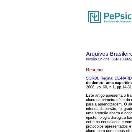
Arquivos Brasileir
versão On-line
ISSN
1809-5
Resumo
SORDI, Regina
;
DE-NARDI
de dentro
:
uma experiênc
2008, vol.60, n.1, pp.14-3
Este artigo apresenta o tr
aluno da primeira série do
para a aprendizagem. O a
intensa dispersão, foi gra
uma atenção aberta e conc
epistemologia dialógica b
entre os enunciados e com
protocolos apresentados e 
aluno, bem como seus efei