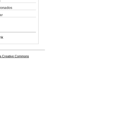
s
cionados
ar
nk
a Creative Commons