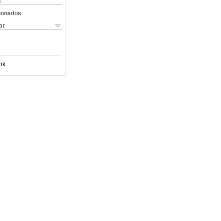
s
cionados
ar
nk