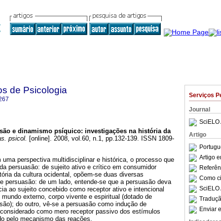
os de Psicologia
Serviços P
267
Journal
SciELO 
são e dinamismo psíquico
:
investigações na história da
Artigo
s. psicol.
[online]. 2008, vol.60, n.1, pp.132-139. ISSN 1809-
Portugu
Artigo 
 uma perspectiva multidisciplinar e histórica, o processo que
 da persuasão: de sujeito ativo e crítico em consumidor
Referên
tória da cultura ocidental, opõem-se duas diversas
Como cit
e persuasão: de um lado, entende-se que a persuasão deva
SciELO 
ia ao sujeito concebido como receptor ativo e intencional
mundo externo, corpo vivente e espiritual (dotado de
Traduçã
isão); do outro, vê-se a persuasão como indução de
Enviar e
 considerado como mero receptor passivo dos estímulos
do pelo mecanismo das reações.