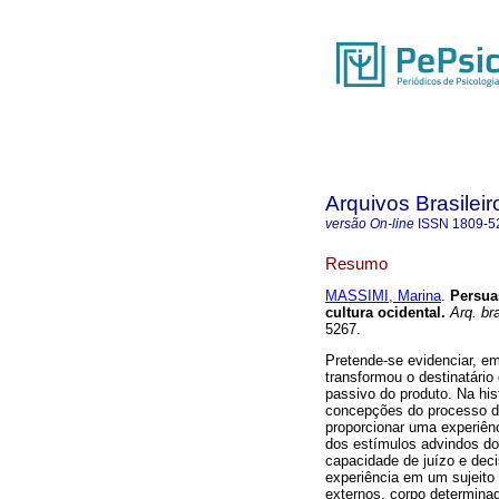
Arquivos Brasileir
versão On-line
ISSN
1809-5
Resumo
MASSIMI, Marina
.
Persua
cultura ocidental
.
Arq. bra
5267.
Pretende-se evidenciar, em
transformou o destinatário
passivo do produto. Na his
concepções do processo d
proporcionar uma experiênc
dos estímulos advindos do 
capacidade de juízo e dec
experiência em um sujeito
externos, corpo determina