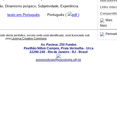
Indicadore
o; Dinamismo psíquico; Subjetividade; Experiência.
Links rela
Compartilh
·
texto em Português
·
Português (
pdf
)
Mais
Mais
Permali
údo deste periódico, exceto onde está identificado, está licenciado sob
uma
Licença Creative Commons
Av. Pasteur, 250 Fundos
Pavilhão Nilton Campos, Praia Vermelha - Urca
22290-240 - Rio de Janeiro - RJ - Brasil
arquivosbrap@psicologia.ufrj.br